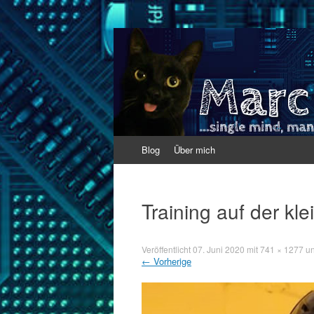
Marc Werfel
Single mind. Many results.
Zum
Blog
Über mich
Inhalt
springen
Training auf der kl
Veröffentlicht
07. Juni 2020
mit
741 × 1277
un
←
Vorherige