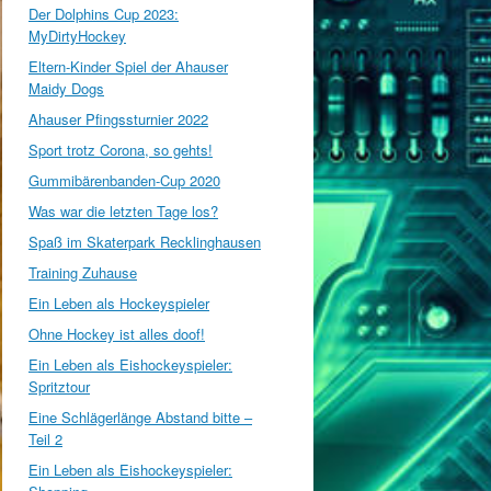
Der Dolphins Cup 2023:
MyDirtyHockey
Eltern-Kinder Spiel der Ahauser
Maidy Dogs
Ahauser Pfingssturnier 2022
Sport trotz Corona, so gehts!
Gummibärenbanden-Cup 2020
Was war die letzten Tage los?
Spaß im Skaterpark Recklinghausen
Training Zuhause
Ein Leben als Hockeyspieler
Ohne Hockey ist alles doof!
Ein Leben als Eishockeyspieler:
Spritztour
Eine Schlägerlänge Abstand bitte –
Teil 2
Ein Leben als Eishockeyspieler: