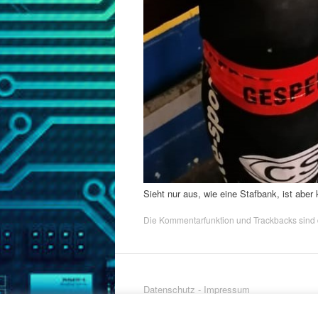
Sieht nur aus, wie eine Stafbank, ist aber 
Die Kommentarfunktion und Trackbacks sind d
Datenschutz
-
Impressum
© 2013 - 2026 Marc Werfel - 49 queries in