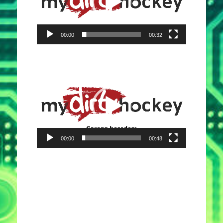
00:00
00:32
Video-
Player
00:00
00:48