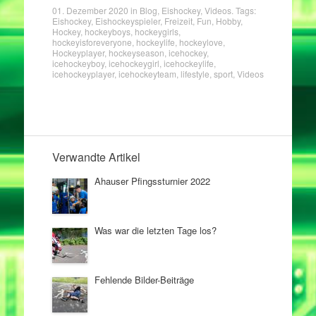
01. Dezember 2020
in
Blog
,
Eishockey
,
Videos
. Tags:
Eishockey
,
Eishockeyspieler
,
Freizeit
,
Fun
,
Hobby
,
Hockey
,
hockeyboys
,
hockeygirls
,
hockeyisforeveryone
,
hockeylife
,
hockeylove
,
Hockeyplayer
,
hockeyseason
,
icehockey
,
icehockeyboy
,
icehockeygirl
,
icehockeylife
,
icehockeyplayer
,
icehockeyteam
,
lifestyle
,
sport
,
Videos
Verwandte Artikel
Ahauser Pfingssturnier 2022
Was war die letzten Tage los?
Fehlende Bilder-Beiträge