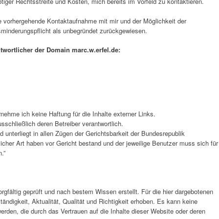
tiger Rechtsstreite und Kosten, mich bereits im Vorfeld zu kontaktieren.
vorhergehende Kontaktaufnahme mit mir und der Möglichkeit der
minderungspflicht als unbegründet zurückgewiesen.
ntwortlicher der Domain marc.w.erfel.de:
ernehme ich keine Haftung für die Inhalte externer Links.
usschließlich deren Betreiber verantwortlich.
nd unterliegt in allen Zügen der Gerichtsbarkeit der Bundesrepublik
cher Art haben vor Gericht bestand und der jeweilige Benutzer muss sich für
.”
rgfältig geprüft und nach bestem Wissen erstellt. Für die hier dargebotenen
tändigkeit, Aktualität, Qualität und Richtigkeit erhoben. Es kann keine
den, die durch das Vertrauen auf die Inhalte dieser Website oder deren