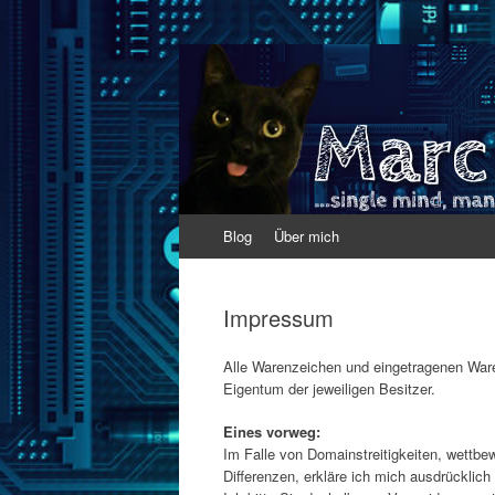
Marc Werfel
Single mind. Many results.
Zum
Blog
Über mich
Inhalt
springen
Impressum
Alle Warenzeichen und eingetragenen Ware
Eigentum der jeweiligen Besitzer.
Eines vorweg:
Im Falle von Domainstreitigkeiten, wettbe
Differenzen, erkläre ich mich ausdrücklic