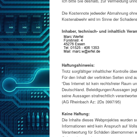
Ich bitte Sie deshalb, zur Vermeidung unnö
Die Kostennote jedweder Abmahnung ohne 
Kostenabwehr wird im Sinne der Schadens
Inhaber, technisch- und inhaltlich Vera
Haftungshinweis:
Trotz sorgfältiger inhaltlicher Kontrolle üb
Für den Inhalt der verlinkten Seiten sind a
“Das Internet ist kein rechtsfreier Raum u
Deutschland. Beleidigungen/Aussagen jegli
seine Aussagen strafrechtlich verantworten
(AG Rheinbach Az: 2Ds 3997/95)
Keine Haftung:
Die Inhalte dieses Webprojektes wurden so
Informationen wird kein Anspruch auf Volls
Verantwortung für Schäden übernommen wer