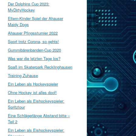
Der Dolphins Cup 2023:
MyDirtyHockey
Eltern-Kinder Spiel der Ahauser
Maidy Dogs
Ahauser Pfingssturnier 2022
Sport trotz Corona, so gehts!
Gummibärenbanden-Cup 2020
Was war die letzten Tage los?
Spaß im Skaterpark Recklinghausen
Training Zuhause
Ein Leben als Hockeyspieler
Ohne Hockey ist alles doof!
Ein Leben als Eishockeyspieler:
Spritztour
Eine Schlägerlänge Abstand bitte –
Teil 2
Ein Leben als Eishockeyspieler: