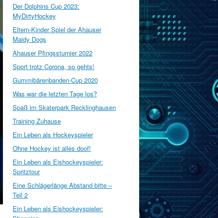
Der Dolphins Cup 2023:
MyDirtyHockey
Eltern-Kinder Spiel der Ahauser
Maidy Dogs
Ahauser Pfingssturnier 2022
Sport trotz Corona, so gehts!
Gummibärenbanden-Cup 2020
Was war die letzten Tage los?
Spaß im Skaterpark Recklinghausen
Training Zuhause
Ein Leben als Hockeyspieler
Ohne Hockey ist alles doof!
Ein Leben als Eishockeyspieler:
Spritztour
Eine Schlägerlänge Abstand bitte –
Teil 2
Ein Leben als Eishockeyspieler: