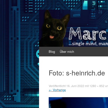
Marc Werfel
Single mind. Many results.
Zum
Blog
Über mich
Inhalt
springen
Foto: s-heinrich.de
Veröffentlicht
16. Juni 2022
mit
1280 × 852
un
←
Vorherige