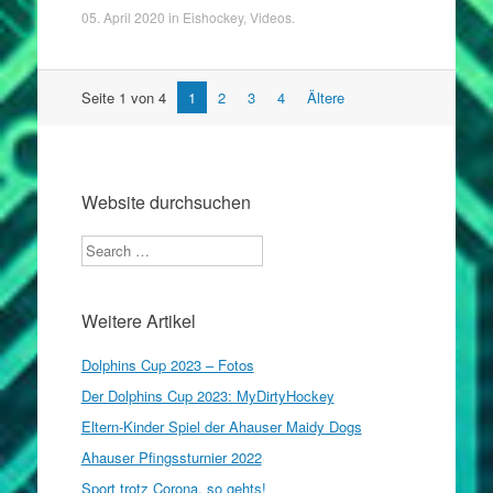
05. April 2020
in
Eishockey
,
Videos
.
Artikel
Seite 1 von 4
1
2
3
4
Ältere
Navigation
Website durchsuchen
Search
Weitere Artikel
Dolphins Cup 2023 – Fotos
Der Dolphins Cup 2023: MyDirtyHockey
Eltern-Kinder Spiel der Ahauser Maidy Dogs
Ahauser Pfingssturnier 2022
Sport trotz Corona, so gehts!