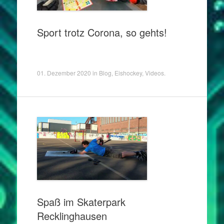
Sport trotz Corona, so gehts!
01. Dezember 2020
in
Blog
,
Eishockey
,
Videos
.
Spaß im Skaterpark
Recklinghausen