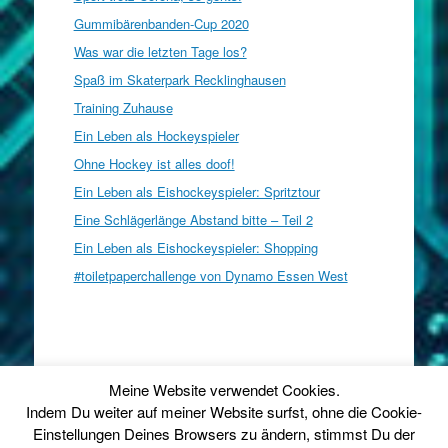
Gummibärenbanden-Cup 2020
Was war die letzten Tage los?
Spaß im Skaterpark Recklinghausen
Training Zuhause
Ein Leben als Hockeyspieler
Ohne Hockey ist alles doof!
Ein Leben als Eishockeyspieler: Spritztour
Eine Schlägerlänge Abstand bitte – Teil 2
Ein Leben als Eishockeyspieler: Shopping
#toiletpaperchallenge von Dynamo Essen West
Datenschutz
-
Impressum
Meine Website verwendet Cookies.
© 2013 - 2026 Marc Werfel - 52 queries in 0,106
Indem Du weiter auf meiner Website surfst, ohne die Cookie-
seconds.
Einstellungen Deines Browsers zu ändern, stimmst Du der