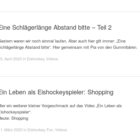
Eine Schlägerlänge Abstand bitte – Teil 2
estern waren wir noch einmal laufen. Aber auch hier gilt immer: „Eine
Schlägerlänge Abstand bitte“. Hier gemeinsam mit Pia von den Gummibären.
5. April 2020
in
Eishockey
,
Videos
.
Ein Leben als Eishockeyspieler: Shopping
ier ein weiterer kleiner Vorgeschmack auf das Video „Ein Leben als
ishockeyspieler“.
Heute: Shopping
1. März 2020
in
Eishockey
,
Fun
,
Videos
.