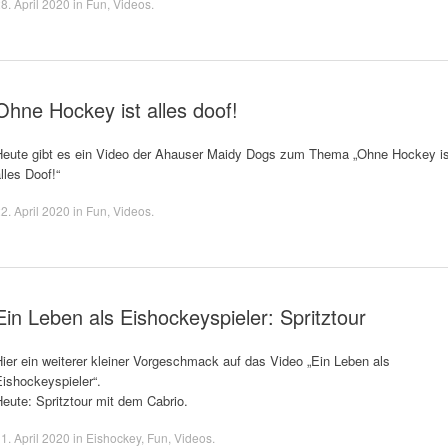
8. April 2020
in
Fun
,
Videos
.
Ohne Hockey ist alles doof!
Heute gibt es ein Video der Ahauser Maidy Dogs zum Thema „Ohne Hockey is
lles Doof!“
2. April 2020
in
Fun
,
Videos
.
Ein Leben als Eishockeyspieler: Spritztour
ier ein weiterer kleiner Vorgeschmack auf das Video „Ein Leben als
ishockeyspieler“.
eute: Spritztour mit dem Cabrio.
1. April 2020
in
Eishockey
,
Fun
,
Videos
.