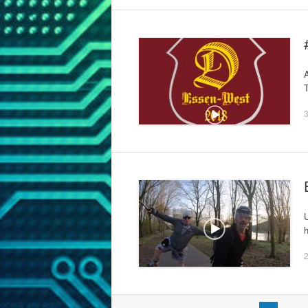
A
3
U
2