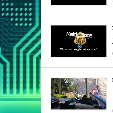
2
a
2
H
E
H
1