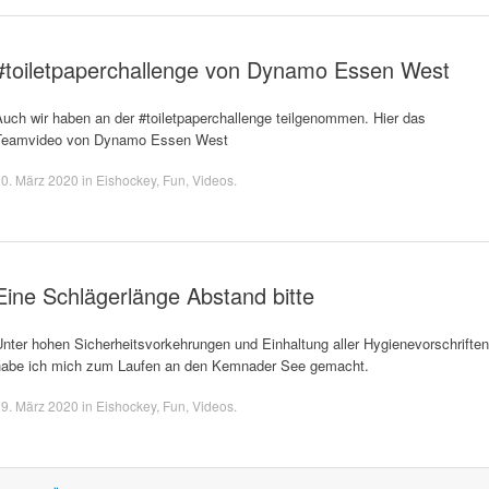
#toiletpaperchallenge von Dynamo Essen West
uch wir haben an der #toiletpaperchallenge teilgenommen. Hier das
Teamvideo von Dynamo Essen West
0. März 2020
in
Eishockey
,
Fun
,
Videos
.
Eine Schlägerlänge Abstand bitte
nter hohen Sicherheitsvorkehrungen und Einhaltung aller Hygienevorschriften
habe ich mich zum Laufen an den Kemnader See gemacht.
9. März 2020
in
Eishockey
,
Fun
,
Videos
.