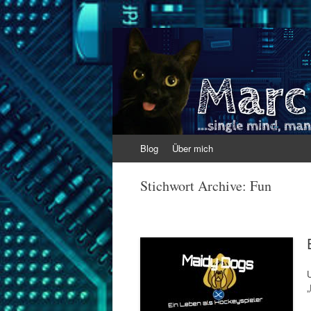
Marc Werfel
Single mind. Many results.
Zum
Blog
Über mich
Inhalt
springen
Stichwort Archive:
Fun
„