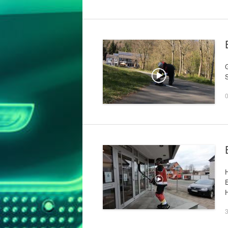
G
0
H
E
3