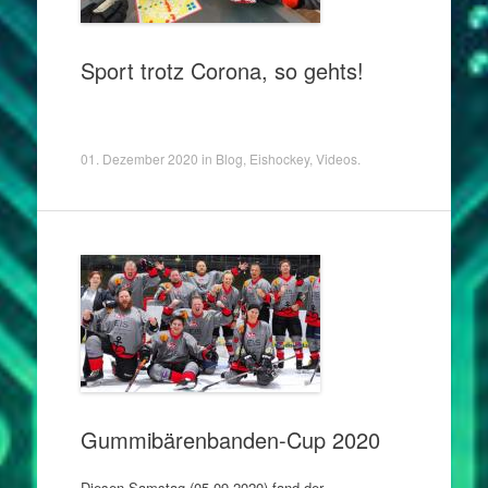
Sport trotz Corona, so gehts!
01. Dezember 2020
in
Blog
,
Eishockey
,
Videos
.
Gummibärenbanden-Cup 2020
Diesen Samstag (05.09.2020) fand der