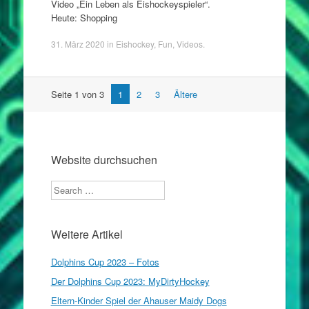
Video „Ein Leben als Eishockeyspieler“.
Heute: Shopping
31. März 2020
in
Eishockey
,
Fun
,
Videos
.
Artikel
Seite 1 von 3
1
2
3
Ältere
Navigation
Website durchsuchen
Search
Weitere Artikel
Dolphins Cup 2023 – Fotos
Der Dolphins Cup 2023: MyDirtyHockey
Eltern-Kinder Spiel der Ahauser Maidy Dogs