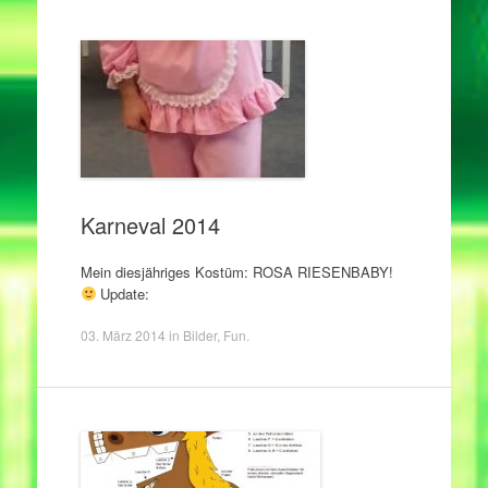
Karneval 2014
Mein diesjähriges Kostüm: ROSA RIESENBABY!
Update:
03. März 2014
in
Bilder
,
Fun
.