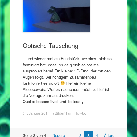
Optische Täuschung
…und wieder mal ein Fundstück, welches mich so
fasziniert hat, dass ich es gleich selbst mal
ausprobiert habe! Ein kleiner 3D-Dino, der mit den
Augen folgt. Bei richtigem Zusammenbau
funktioniert es sofort
Hier ein kleiner
Videobeweis: Wer es nachbauen möchte, hier ist
die Vorlage zum ausdrucken.
Quelle: besenstilvoll und flo.toasty
04. Januar 2014
in
Bilder
,
Fun
,
Howto
.
Artikel
Seite 3 von 4
Neuere
1
2
3
4
Ältere