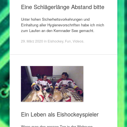
Eine Schlägerlänge Abstand bitte
Unter hohen Sicherheitsvorkehrungen und
Einhaltung aller Hygienevorschriften habe ich mich
zum Laufen an den Kemnader See gemacht.
29. März 2020
in
Eishockey
,
Fun
,
Videos
.
Ein Leben als Eishockeyspieler
Wenn man den ganzen Tag in der Wohnung