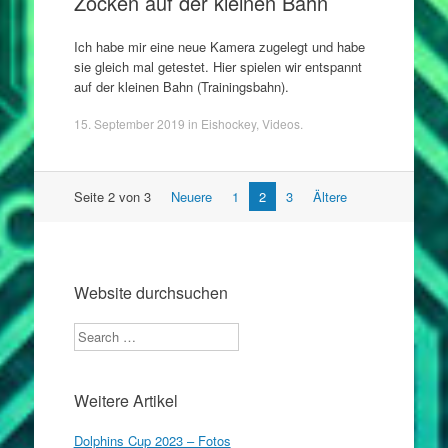
Zocken auf der kleinen Bahn
Ich habe mir eine neue Kamera zugelegt und habe
sie gleich mal getestet. Hier spielen wir entspannt
auf der kleinen Bahn (Trainingsbahn).
15. September 2019
in
Eishockey
,
Videos
.
Artikel
Seite 2 von 3
Neuere
1
2
3
Ältere
Navigation
Website durchsuchen
Search
Weitere Artikel
Dolphins Cup 2023 – Fotos