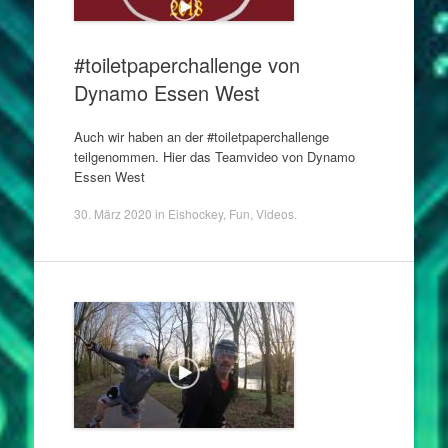
#toiletpaperchallenge von
Dynamo Essen West
Auch wir haben an der #toiletpaperchallenge
teilgenommen. Hier das Teamvideo von Dynamo
Essen West
30. März 2020
in
Eishockey
,
Fun
,
Videos
.