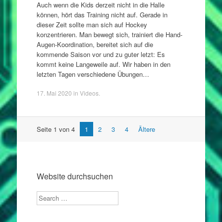
Auch wenn die Kids derzeit nicht in die Halle
können, hört das Training nicht auf. Gerade in
dieser Zeit sollte man sich auf Hockey
konzentrieren. Man bewegt sich, trainiert die Hand-
Augen-Koordination, bereitet sich auf die
kommende Saison vor und zu guter letzt: Es
kommt keine Langeweile auf. Wir haben in den
letzten Tagen verschiedene Übungen…
17. Mai 2020
in
Videos
.
Artikel
Seite 1 von 4
1
2
3
4
Ältere
Navigation
Website durchsuchen
Search