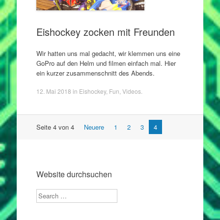
Eishockey zocken mit Freunden
Wir hatten uns mal gedacht, wir klemmen uns eine
GoPro auf den Helm und filmen einfach mal. Hier
ein kurzer zusammenschnitt des Abends.
12. Mai 2018
in
Eishockey
,
Fun
,
Videos
.
Artikel
Seite 4 von 4
Neuere
1
2
3
4
Navigation
Website durchsuchen
Search