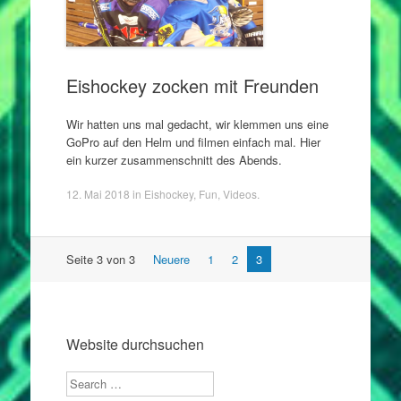
Eishockey zocken mit Freunden
Wir hatten uns mal gedacht, wir klemmen uns eine
GoPro auf den Helm und filmen einfach mal. Hier
ein kurzer zusammenschnitt des Abends.
12. Mai 2018
in
Eishockey
,
Fun
,
Videos
.
Artikel
Seite 3 von 3
Neuere
1
2
3
Navigation
Website durchsuchen
Search