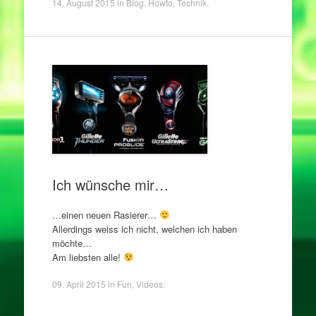
14. August 2015
in
Blog
,
Howto
,
Technik
.
Ich wünsche mir…
…einen neuen Rasierer…
Allerdings weiss ich nicht, welchen ich haben
möchte…
Am liebsten alle!
09. April 2015
in
Fun
,
Videos
.