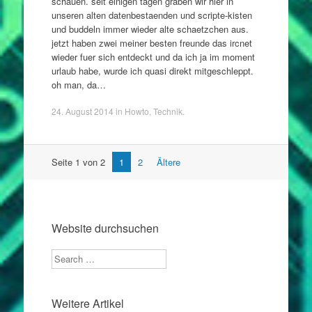
schauen. seit einigen tagen graben wir hier in
unseren alten datenbestaenden und scripte-kisten
und buddeln immer wieder alte schaetzchen aus.
jetzt haben zwei meiner besten freunde das ircnet
wieder fuer sich entdeckt und da ich ja im moment
urlaub habe, wurde ich quasi direkt mitgeschleppt.
oh man, da…
24. August 2014
in
Howto
,
Technik
.
Artikel
Seite 1 von 2
1
2
Ältere
Navigation
Website durchsuchen
Search
Weitere Artikel